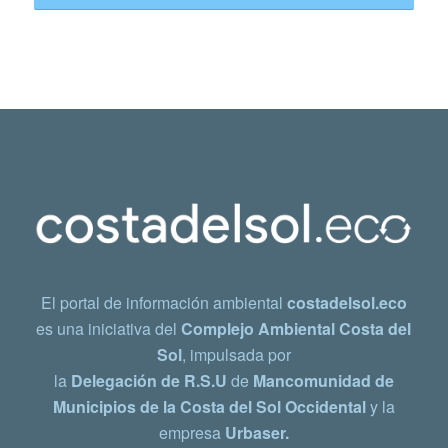
El portal de información ambiental
costadelsol.eco
es una iniciativa del
Complejo Ambiental Costa del
Sol
, impulsada por
la
Delegación de R.S.U
de
Mancomunidad de
Municipios de la Costa del Sol Occidental
y la
empresa
Urbaser.