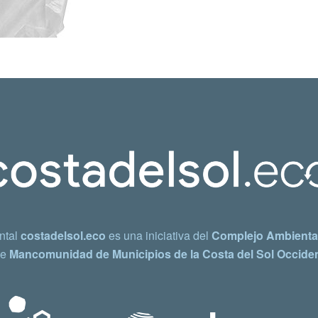
ntal
costadelsol.eco
es una iniciativa del
Complejo Ambiental
e
Mancomunidad de Municipios de la Costa del Sol Occiden