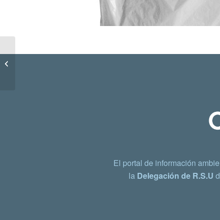
Caja de madera para
fruta
El portal de información ambie
la
Delegación de R.S.U
d