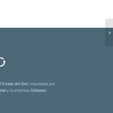
 Costa del Sol
, impulsada por
tal
y la empresa
Urbaser.