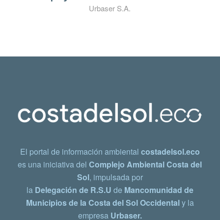
Urbaser S.A.
El portal de información ambiental
costadelsol.eco
es una iniciativa del
Complejo Ambiental Costa del
Sol
, impulsada por
la
Delegación de R.S.U
de
Mancomunidad de
Municipios de la Costa del Sol Occidental
y la
empresa
Urbaser.