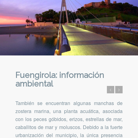
Fuengirola: información
ambiental
También se encuentran algunas manchas de
zostera marina, una planta acuática, asociada
con los peces góbidos, erizos, estrellas de mar,
caballitos de mar y moluscos.​ Debido a la fuerte
urbanización del municipio, la única presencia