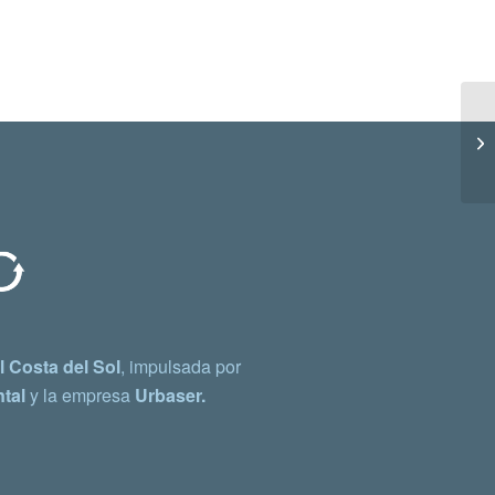
 Costa del Sol
, impulsada por
tal
y la empresa
Urbaser.