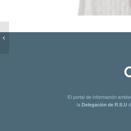
Tampón higiénico
El portal de información ambie
la
Delegación de R.S.U
d