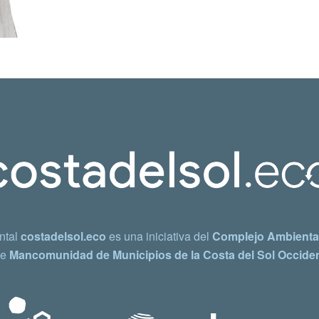
ntal
costadelsol.eco
es una iniciativa del
Complejo Ambiental
e
Mancomunidad de Municipios de la Costa del Sol Occiden