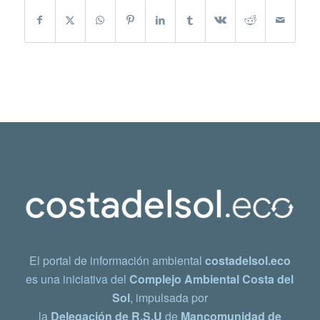
El portal de información ambiental
costadelsol.eco
es una iniciativa del
Complejo Ambiental Costa del
Sol
, impulsada por
la
Delegación de R.S.U
de
Mancomunidad de