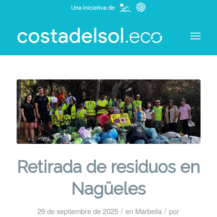
Retirada de residuos en
Nagüeles
/
/
29 de septiembre de 2025
en
Marbella
por