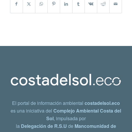
El portal de información ambiental
costadelsol.eco
es una iniciativa del
Complejo Ambiental Costa del
Sol
, impulsada por
la
Delegación de R.S.U
de
Mancomunidad de