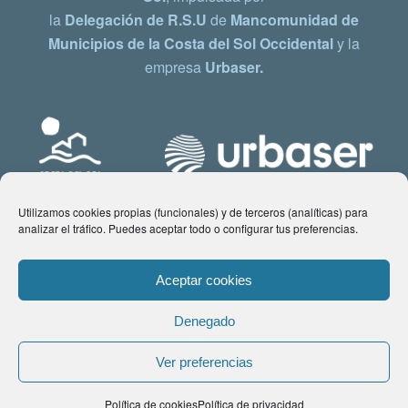
la
Delegación de R.S.U
de
Mancomunidad de
Municipios de la Costa del Sol Occidental
y la
empresa
Urbaser.
Utilizamos cookies propias (funcionales) y de terceros (analíticas) para
analizar el tráfico. Puedes aceptar todo o configurar tus preferencias.
Aceptar cookies
Denegado
© Copyright 2021 www.costadelsol.eco. Todos los derechos reservados |
Ver preferencias
Aviso legal
|
Política de privacidad
|
Política de Cookies
| Contacto:
Política de cookies
Política de privacidad
comunicacion@costadelsol.eco