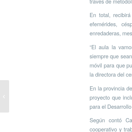
través de metodol
En total, recibi
efemérides, cés
enredaderas, mesas
“El aula la vamos
siempre que sean
móvil para que pu
la directora del 
En la provincia 
Día Mundial del Medio
proyecto que incl
Ambiente en Marbella
para el Desarrollo
Según contó Ca
cooperativo y tra