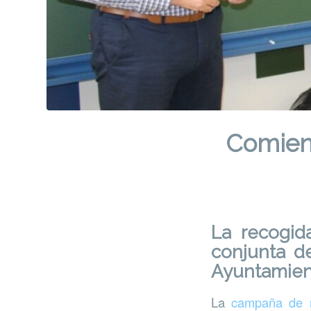
Comienz
La recogid
conjunta d
Ayuntamien
La
campaña de r