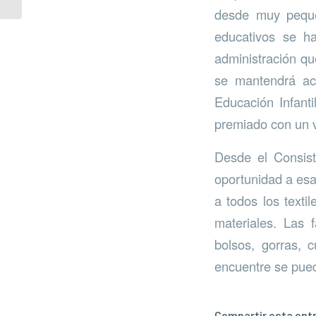
desde muy peque
educativos se h
administración qu
se mantendrá act
Educación Infanti
premiado con un v
Desde el Consist
oportunidad a es
a todos los textil
materiales. Las f
bolsos, gorras, 
encuentre se puede
Compartir esta ent