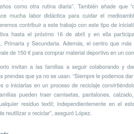
ños como otra rutina diaria”. También añade que “d
ace mucha labor didáctica para cuidar el medioambi
eremos contribuir a este trabajo con este tipo de inicia
iva hasta el próximo 16 de abril y en ella particip
l, Primaria y Secundaria. Además, el centro que más 
ale de 150 € para comprar material deportivo en un com
orio invitan a las familias a seguir colaborando y 
as prendas que ya no se usan. “Siempre le podemos dar
es o iniciarlas en un proceso de reciclaje convirtiéndol
amilias pueden traer camisetas, pantalones, calzado, 
cualquier residuo textil; independientemente en el es
 reutilizar o reciclar”, aseguró López.
rada