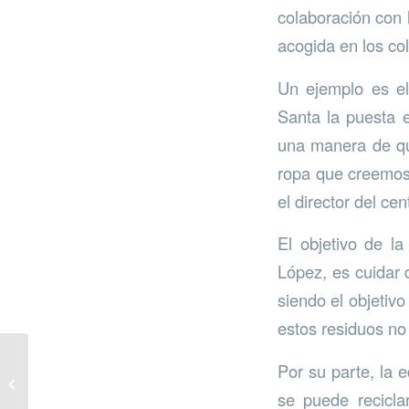
colaboración con 
acogida en los col
Un ejemplo es e
Santa la puesta 
una manera de qu
ropa que creemos
el director del ce
El objetivo de l
López, es cuidar d
siendo el objetiv
estos residuos no
Marbella podará 4.000
Por su parte, la 
palmeras y 3.000
se puede reciclar
árboles