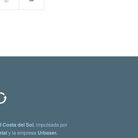
 Costa del Sol
, impulsada por
tal
y la empresa
Urbaser.