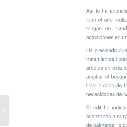
Así lo ha anunci
todo el año reali
tengan un estad
actuaciones en u
Ha precisado que“
tratamientos fitos
árboles en esta l
ampliar el bosqu
lleva a cabo de f
necesidades de co
Los colegios de Mijas
El edil ha indic
reciben papeleras de
avanzando a muy 
reciclaje
de palmeras; lo q