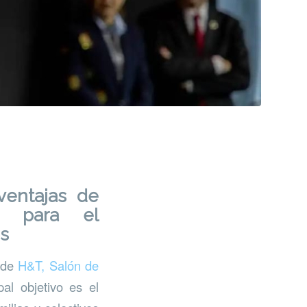
ventajas de
a para el
s
s de
H&T, Salón de
al objetivo es el