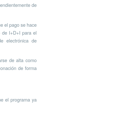
ependientemente de
ue el pago se hace
o de I+D+I para el
de electrónica de
arse de alta como
donación de forma
ue el programa ya