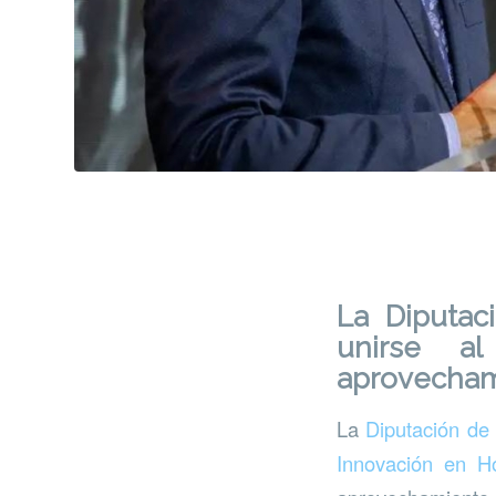
La Diputac
unirse a
aprovecham
La
Diputación d
Innovación en Ho