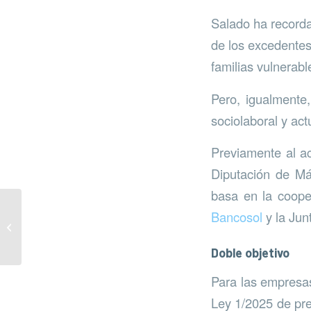
Salado ha record
de los excedentes 
familias vulnerabl
Pero, igualmente,
sociolaboral y ac
Previamente al ac
Diputación de Mál
basa en la coope
Bancosol
y la Jun
Residuos en Marbella
en 2025
Doble objetivo
Para las empresas
Ley 1/2025 de prev