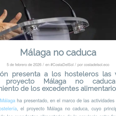
Málaga no caduca
/
/
5 de febrero de 2026
en
#CostaDelSol
por
costadelsol.eco
ión presenta a los hosteleros las 
l proyecto Málaga no caduc
iento de los excedentes alimentario
e Málaga
ha presentado, en el marco de las actividade
stelería
, el proyecto Málaga no caduca, cuyo princip