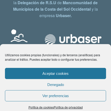
la
Delegación de R.S.U
de
Mancomunidad de
Municipios de la Costa del Sol Occidental
y la
empresa
Urbaser.
Utilizamos cookies propias (funcionales) y de terceros (analíticas) para
analizar el tráfico. Puedes aceptar todo o configurar tus preferencias.
Aceptar cookies
Denegado
© Copyright 2021 www.costadelsol.eco. Todos los derechos reservados |
Ver preferencias
Aviso legal
|
Política de privacidad
|
Política de Cookies
| Contacto:
Política de cookies
Política de privacidad
comunicacion@costadelsol.eco