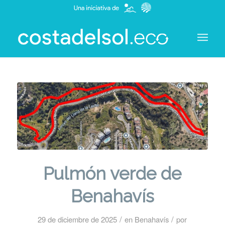
Pulmón verde de
Benahavís
/
/
29 de diciembre de 2025
en
Benahavís
por