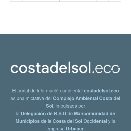
El portal de información ambiental
costadelsol.eco
es una iniciativa del
Complejo Ambiental Costa del
Sol
, impulsada por
la
Delegación de R.S.U
de
Mancomunidad de
Municipios de la Costa del Sol Occidental
y la
empresa
Urbaser.