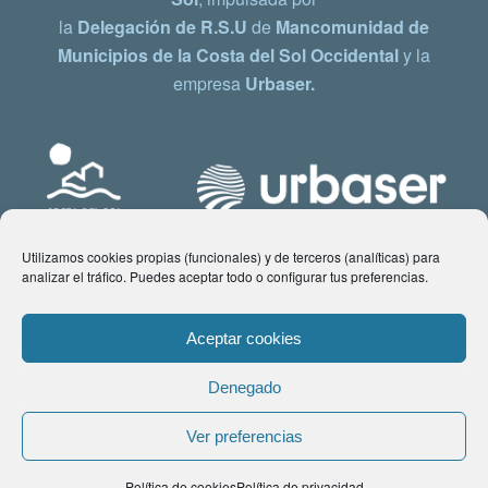
la
Delegación de R.S.U
de
Mancomunidad de
Municipios de la Costa del Sol Occidental
y la
empresa
Urbaser.
Utilizamos cookies propias (funcionales) y de terceros (analíticas) para
analizar el tráfico. Puedes aceptar todo o configurar tus preferencias.
Aceptar cookies
Denegado
© Copyright 2021 www.costadelsol.eco. Todos los derechos reservados |
Ver preferencias
Aviso legal
|
Política de privacidad
|
Política de Cookies
| Contacto:
Política de cookies
Política de privacidad
comunicacion@costadelsol.eco