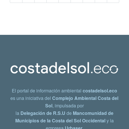
El portal de información ambiental
costadelsol.eco
es una iniciativa del
Complejo Ambiental Costa del
Sol
, impulsada por
la
Delegación de R.S.U
de
Mancomunidad de
Municipios de la Costa del Sol Occidental
y la
empresa
Urbaser.