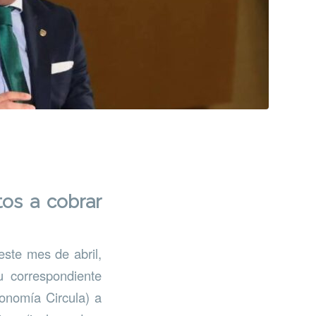
tos a cobrar
ste mes de abril,
u correspondiente
onomía Circula) a