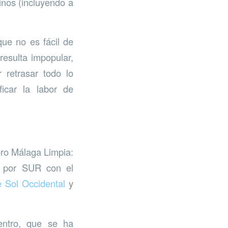
inos (incluyendo a
.
ue no es fácil de
 resulta impopular,
 retrasar todo lo
ficar la labor de
oro Málaga Limpia:
do por SUR con el
 Sol Occide
n
tal
y
uentro, que se ha