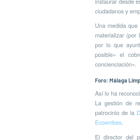
instaurar desde e
ciudadanos y empr
Una medida que b
materializar (por 
por lo que ayun
posible» el cobr
concienciación».
Foro: Málaga Limp
Así lo ha reconoci
La gestión de re
patrocinio de la
D
Ecoembes
.
El director del 