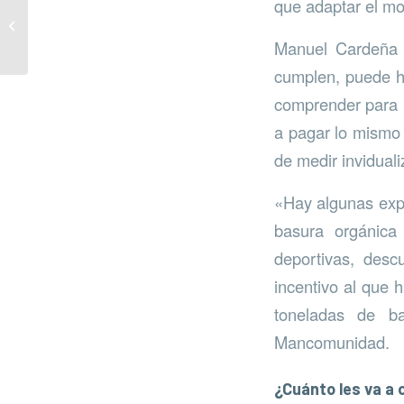
que adaptar el mo
Plantas de
cogeneración
Manuel Cardeña h
cumplen, puede ha
comprender para l
a pagar lo mismo 
de medir invidual
«Hay algunas expe
basura orgánica
deportivas, desc
incentivo al que h
toneladas de ba
Mancomunidad.
¿Cuánto les va a 