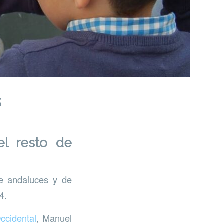
s
el resto de
de andaluces y de
4.
ccidental
, Manuel