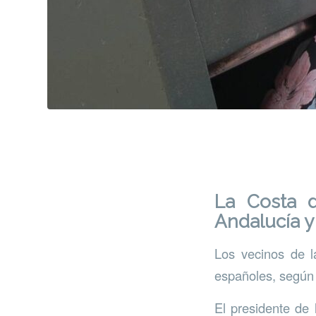
La Costa d
Andalucía 
Los vecinos de l
españoles, según 
El presidente de