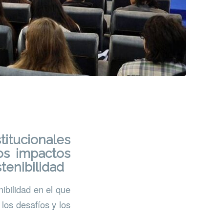
tucionales
los impactos
tenibilidad
ibilidad en el que
los desafíos y los