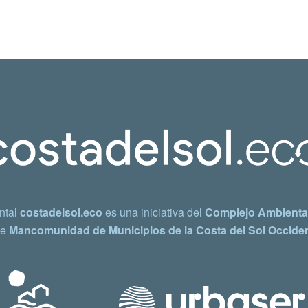
ntal
costadelsol.eco
es una iniciativa del
Complejo Ambiental
e
Mancomunidad de Municipios de la Costa del Sol Occiden