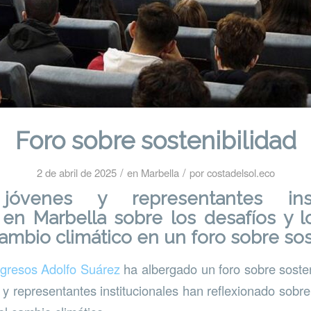
Foro sobre sostenibilidad
/
/
2 de abril de 2025
en
Marbella
por
costadelsol.eco
 jóvenes y representantes insti
 en Marbella sobre los desafíos y 
cambio climático en un foro sobre sos
gresos Adolfo Suárez
ha albergado un foro sobre sosten
y representantes institucionales han reflexionado sobre 