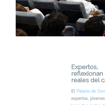
Expertos,
reflexionan
reales del 
El
Palacio de Con
expertos, jóvenes 