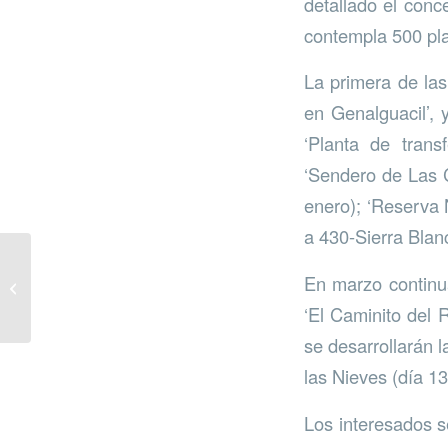
detallado el conc
contempla 500 plaz
La primera de las
en Genalguacil’, 
‘Planta de trans
‘Sendero de Las C
enero); ‘Reserva 
a 430-Sierra Blanc
En marzo continua
Una pila de razones
‘El Caminito del R
se desarrollarán 
las Nieves (día 13
Los interesados s