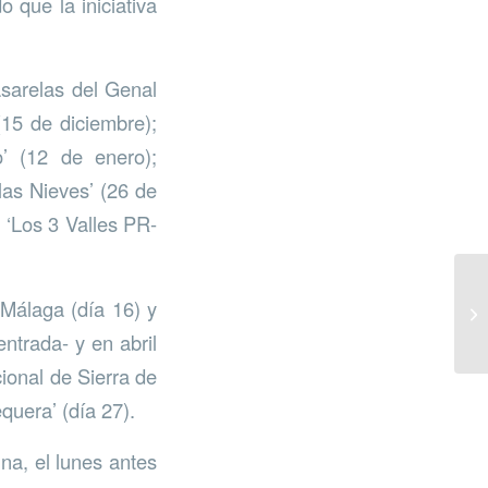
 que la iniciativa
asarelas del Genal
(15 de diciembre);
o’ (12 de enero);
las Nieves’ (26 de
 ‘Los 3 Valles PR-
 Málaga (día 16) y
ntrada- y en abril
ional de Sierra de
equera’ (día 27).
na, el lunes antes