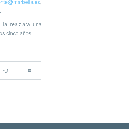
ente@marbella.es
,
.
 la realziará una
os cinco años.