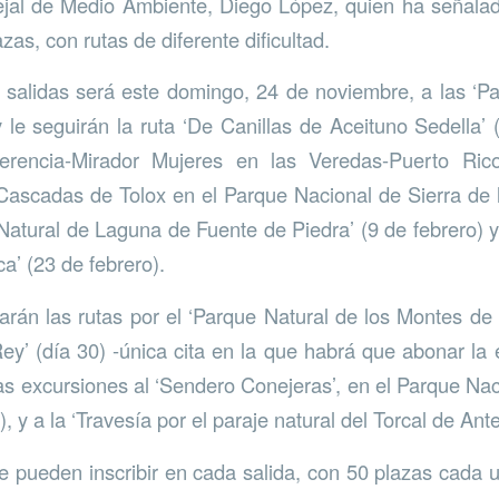
ejal de Medio Ambiente, Diego López, quien ha señalado
as, con rutas de diferente dificultad.
 salidas será este domingo, 24 de noviembre, a las ‘P
y le seguirán la ruta ‘De Canillas de Aceituno Sedella’ 
ferencia-Mirador Mujeres en las Veredas-Puerto Ric
ascadas de Tolox en el Parque Nacional de Sierra de 
Natural de Laguna de Fuente de Piedra’ (9 de febrero) y
a’ (23 de febrero).
rán las rutas por el ‘Parque Natural de los Montes de
ey’ (día 30) -única cita en la que habrá que abonar la e
las excursiones al ‘Sendero Conejeras’, en el Parque Nac
), y a la ‘Travesía por el paraje natural del Torcal de Ant
e pueden inscribir en cada salida, con 50 plazas cada u