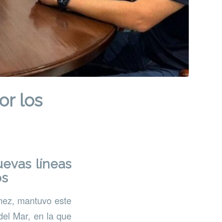
or los
evas líneas
os
ómez, mantuvo este
del Mar, en la que