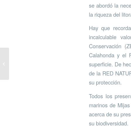
se abordó la nece
la riqueza del lito
Hay que recorda
incalculable va
Conservación (Z
Calahonda y el 
Reciclaje en
superficie. De he
chiringuitos
de la RED NATURA
su protección.
Todos los present
marinos de Mijas 
acerca de su pres
su biodiversidad.