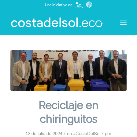
Reciclaje en
chiringuitos
/
/
12 de julio de 2024
en
#CostaDelSol
por