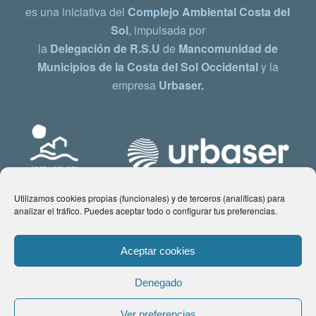
es una iniciativa del
Complejo Ambiental Costa del
Sol
, impulsada por
la
Delegación de R.S.U
de
Mancomunidad de
Municipios de la Costa del Sol Occidental
y la
empresa
Urbaser.
Utilizamos cookies propias (funcionales) y de terceros (analíticas) para
analizar el tráfico. Puedes aceptar todo o configurar tus preferencias.
Aceptar cookies
Denegado
© Copyright 2021 www.costadelsol.eco. Todos los derechos reservados |
Ver preferencias