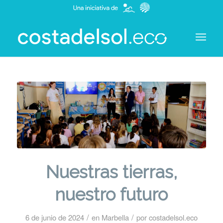
Nuestras tierras,
nuestro futuro
/
/
6 de junio de 2024
en
Marbella
por
costadelsol.eco