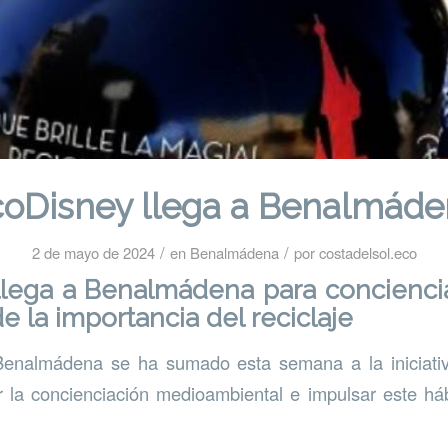
coDisney llega a Benalmáde
/
/
2 de mayo de 2024
en
Benalmádena
por
costadelsol.eco
llega a Benalmádena para conciencia
 la importancia del reciclaje
Benalmádena se ha sumado esta semana a la iniciat
 la concienciación medioambiental e impulsar este há