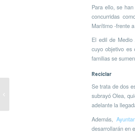
Para ello, se ha
concurridas como
Marítimo -frente a
El edil de Medio
cuyo objetivo es
familias se sumen
Reciclar
Se trata de dos e
Plan de Economía
subrayó Olea, qu
Circular
adelante la llegad
Además,
Ayunta
desarrollarán en e