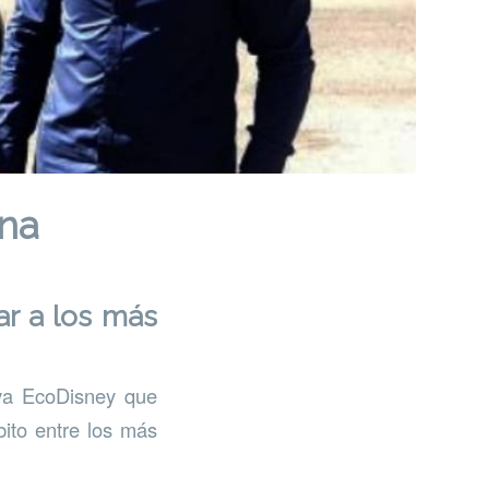
na
r a los más
iva EcoDisney que
bito entre los más