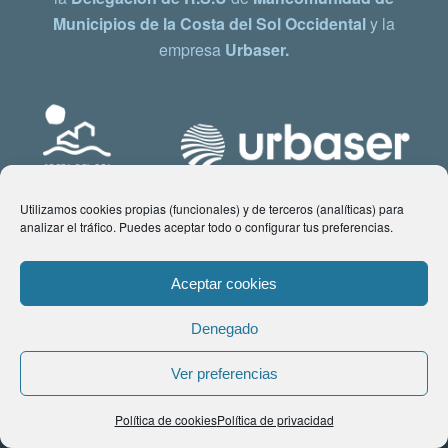
Municipios de la Costa del Sol Occidental
y la
empresa
Urbaser.
Utilizamos cookies propias (funcionales) y de terceros (analíticas) para
analizar el tráfico. Puedes aceptar todo o configurar tus preferencias.
Aceptar cookies
Denegado
© Copyright 2021 www.costadelsol.eco. Todos los derechos reservados |
Ver preferencias
Aviso legal
|
Política de privacidad
|
Política de Cookies
| Contacto:
Política de cookies
Política de privacidad
comunicacion@costadelsol.eco