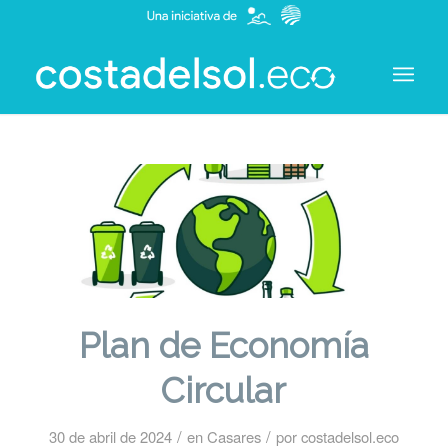
Plan de Economía
Circular
/
/
30 de abril de 2024
en
Casares
por
costadelsol.eco