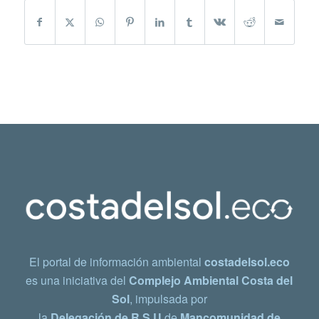
El portal de información ambiental
costadelsol.eco
es una iniciativa del
Complejo Ambiental Costa del
Sol
, impulsada por
la
Delegación de R.S.U
de
Mancomunidad de