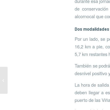
durante esa jornad
de conservación 
alcornocal que co
Dos modalidades 
Por un lado, se p
16,2 km a pie, co
5,7 km restantes h
También se podrá 
desnivel positivo y
Día de la Tierra de
MiMoana
La hora de salida
deben llegar a es
puerto de las Viñ