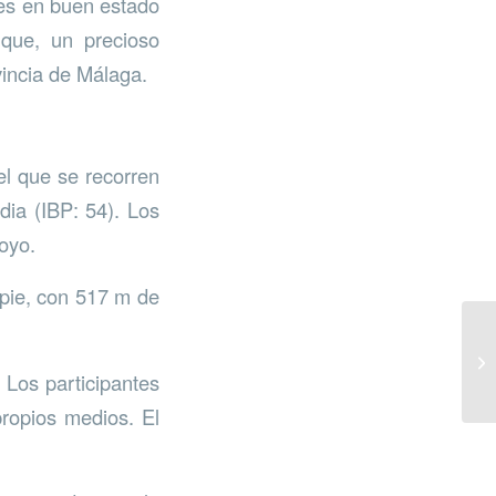
ales en buen estado
uque, un precioso
vincia de Málaga.
el que se recorren
dia (IBP: 54). Los
oyo.
 pie, con 517 m de
 Los participantes
propios medios. El