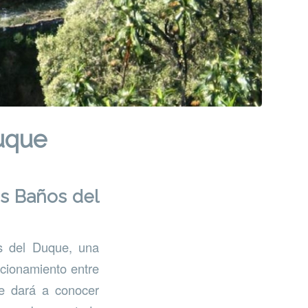
uque
os Baños del
os del Duque, una
ncionamiento entre
 se dará a conocer