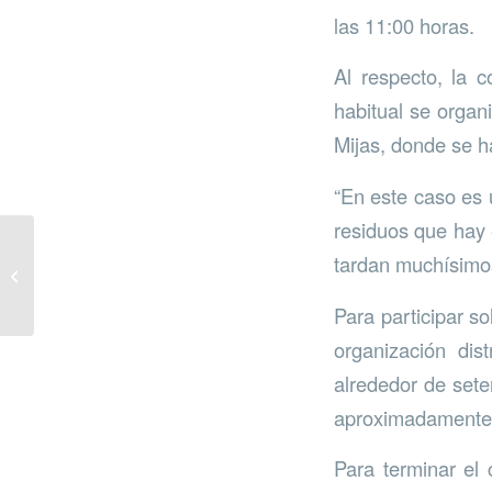
las 11:00 horas.
Al respecto, la 
habitual se organ
Mijas, donde se h
“En este caso es 
residuos que hay e
tardan muchísimo
Día de los Árboles en la
Cantera de La Utrera
Para participar so
organización dis
alrededor de sete
aproximadamente
Para terminar el