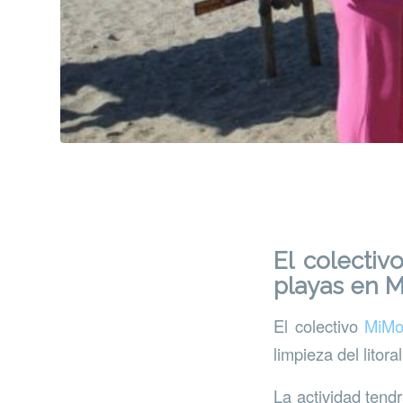
El colecti
playas en M
El colectivo
MiMo
limpieza del litor
La actividad tend