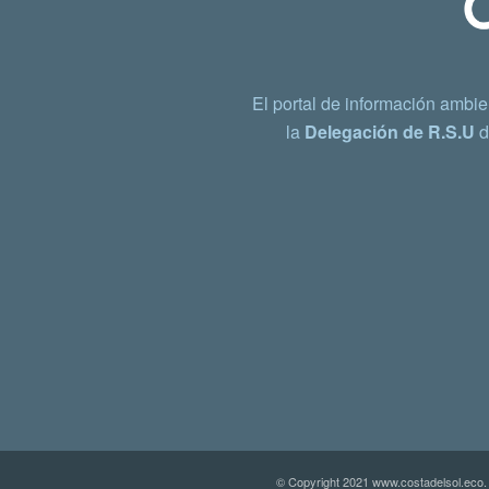
El portal de información ambie
la
Delegación de R.S.U
d
© Copyright 2021 www.costadelsol.eco.