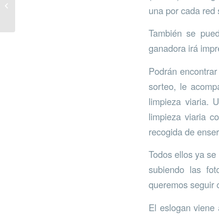
las marinas más
una por cada red s
sostenibles
También se puede
ganadora irá impre
Podrán encontrar 
sorteo, le acomp
limpieza viaria.
limpieza viaria c
recogida de enser
Todos ellos ya se
subiendo las fot
queremos seguir c
El eslogan viene 