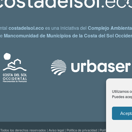
ntal
costadelsol.eco
es una iniciativa del
Complejo Ambiental
e
Mancomunidad de Municipios de la Costa del Sol Occiden
Utilizamos co
Puedes acept
Acept
 Todos los derechos reservados |
Aviso legal
|
Política de privacidad
|
Política de Cookies
| C