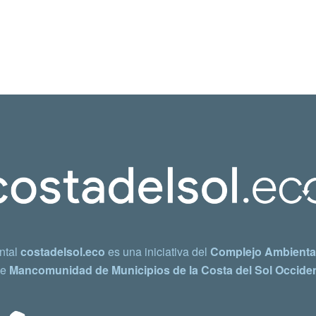
ntal
costadelsol.eco
es una iniciativa del
Complejo Ambiental
e
Mancomunidad de Municipios de la Costa del Sol Occiden