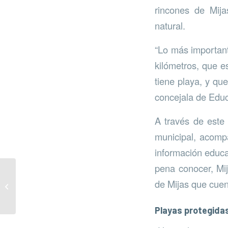
rincones de Mija
natural.
“Lo más important
kilómetros, que es
tiene playa, y qu
concejala de Edu
A través de este
municipal, acomp
información educat
pena conocer, Mi
Fiesta del reciclaje en
de Mijas que cuen
La Paloma
Playas protegida