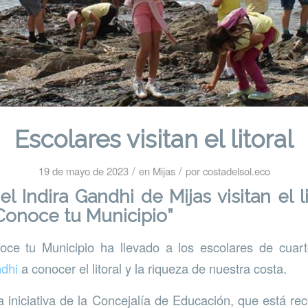
Escolares visitan el litoral
/
/
19 de mayo de 2023
en
Mijas
por
costadelsol.eco
l Indira Gandhi de Mijas visitan el l
Conoce tu Municipio”
ce tu Municipio ha llevado a los escolares de cuart
ndhi
a conocer el litoral y la riqueza de nuestra costa.
a iniciativa de la Concejalía de Educación, que está rec