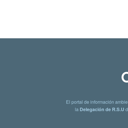
El portal de información ambie
la
Delegación de R.S.U
d