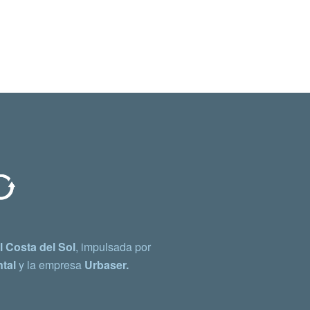
 Costa del Sol
, impulsada por
tal
y la empresa
Urbaser.