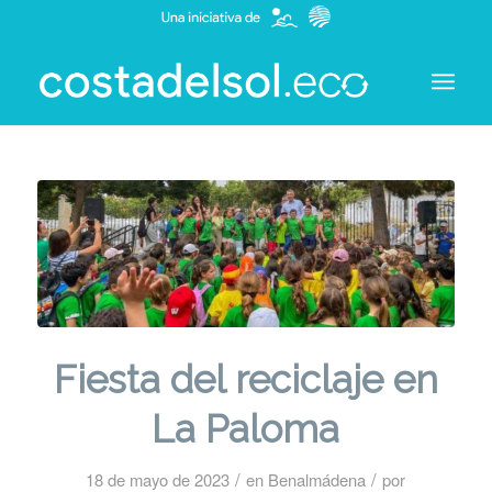
Fiesta del reciclaje en
La Paloma
/
/
18 de mayo de 2023
en
Benalmádena
por