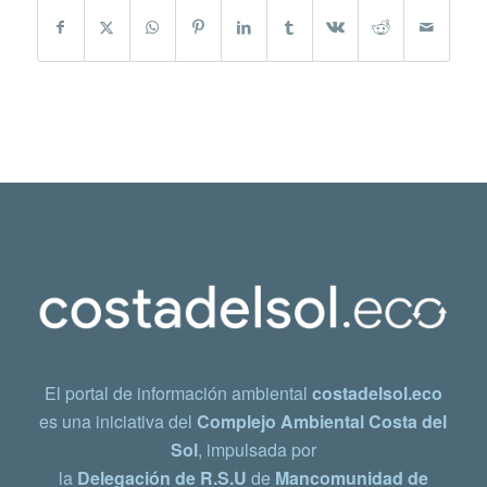
El portal de información ambiental
costadelsol.eco
es una iniciativa del
Complejo Ambiental Costa del
Sol
, impulsada por
la
Delegación de R.S.U
de
Mancomunidad de