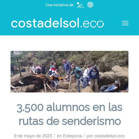
3.500 alumnos en las
rutas de senderismo
/
/
9 de mayo de 2023
en
Estepona
por
costadelsol.eco