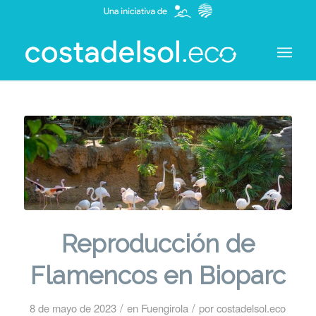
Reproducción de
Flamencos en Bioparc
/
/
8 de mayo de 2023
en
Fuengirola
por
costadelsol.eco