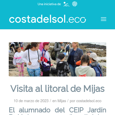
Visita al litoral de Mijas
/
/
10 de marzo de 2023
en
Mijas
por
costadelsol.eco
El alumnado del
CEIP Jardín