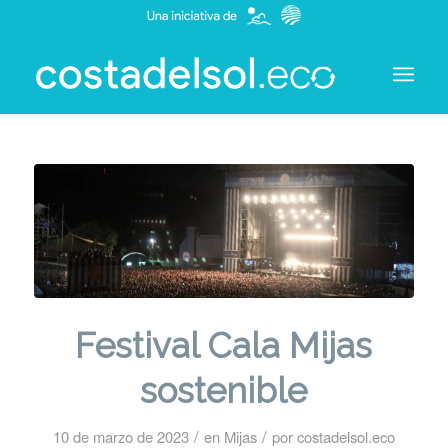
Festival Cala Mijas
sostenible
/
/
10 de marzo de 2023
en
Mijas
por
costadelsol.eco