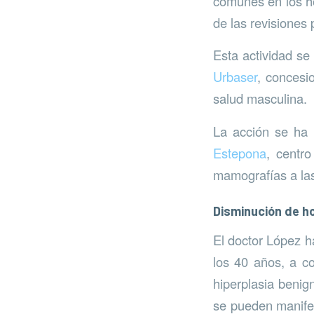
comunes en los ho
de las revisiones 
Esta actividad se
Urbaser
, concesi
salud masculina.
La acción se ha 
Estepona
, centr
mamografías a las
Disminución de 
El doctor López h
los 40 años, a co
hiperplasia benig
se pueden manifes