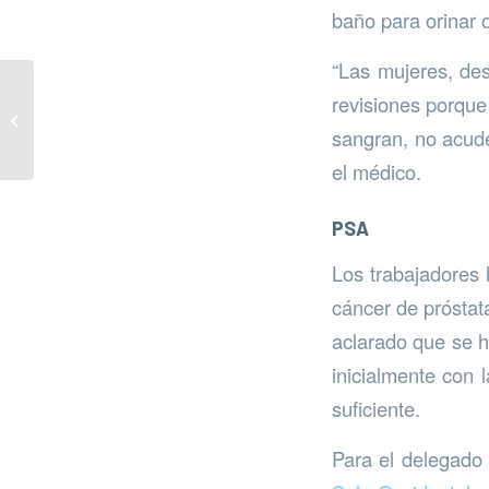
baño para orinar 
“Las mujeres, de
revisiones porque
Estepona promueve el
uso de la bicicleta
sangran, no acud
el médico.
PSA
Los trabajadores 
cáncer de próstat
aclarado que se h
inicialmente con 
suficiente.
Para el delegado