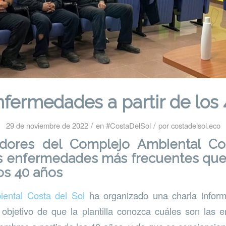
fermedades a partir de los
/
/
29 de noviembre de 2022
en
#CostaDelSol
por
costadelsol.eco
adores del Complejo Ambiental Co
s enfermedades más frecuentes que 
los 40 años
ental Costa del Sol
ha organizado una charla inform
 objetivo de que la plantilla conozca cuáles son las