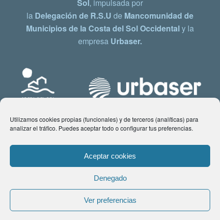
Sol
, impulsada por
la
Delegación de R.S.U
de
Mancomunidad de
Municipios de la Costa del Sol Occidental
y la
empresa
Urbaser.
Utilizamos cookies propias (funcionales) y de terceros (analíticas) para
analizar el tráfico. Puedes aceptar todo o configurar tus preferencias.
Aceptar cookies
Denegado
© Copyright 2021 www.costadelsol.eco. Todos los derechos reservados |
Ver preferencias
Aviso legal
|
Política de privacidad
|
Política de Cookies
| Contacto: