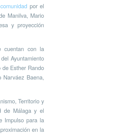
comunidad
por el
de Manilva, Mario
esa y proyección
e cuentan con la
 del Ayuntamiento
go de Esther Rando
so Narváez Baena,
ismo, Territorio y
d de Málaga y el
e Impulso para la
aproximación en la