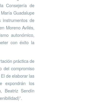
la Consejería de
a, María Guadalupe
s instrumentos de
men Moreno Avilés,
nismo autonómico,
eter con éxito la
rtación práctica de
ado del compromiso
El de elaborar las
e expondrán los
, Beatriz Sendín
nibilidad)”.