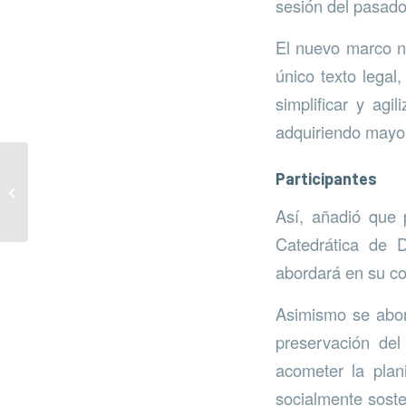
sesión del pasado
El nuevo marco no
único texto legal
simplificar y agi
adquiriendo mayor
Participantes
Día de las Aves
Migratorias
Así, añadió que 
Catedrática de D
abordará en su co
Asimismo se abor
preservación del 
acometer la plani
socialmente soste