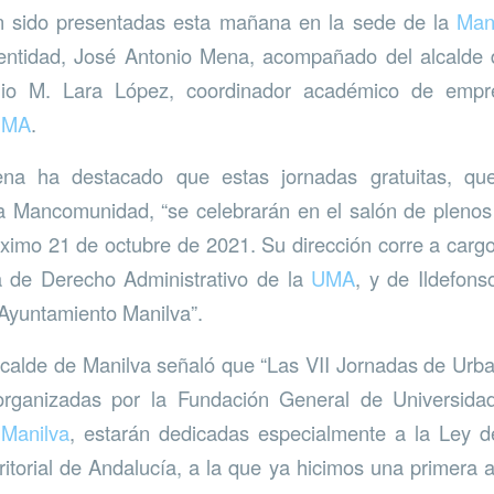
n sido presentadas esta mañana en la sede de la
Man
 entidad, José Antonio Mena, acompañado del alcalde 
io M. Lara López, coordinador académico de empr
UMA
.
na ha destacado que estas jornadas gratuitas, qu
la Mancomunidad, “se celebrarán en el salón de plenos
óximo 21 de octubre de 2021. Su dirección corre a car
a de Derecho Administrativo de la
UMA
, y de Ildefon
 Ayuntamiento Manilva”.
alcalde de Manilva señaló que “Las VII Jornadas de Urban
organizadas por la Fundación General de Universida
Manilva
, estarán dedicadas especialmente a la Ley d
rritorial de Andalucía, a la que ya hicimos una primera 