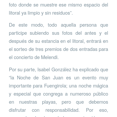
foto donde se muestre ese mismo espacio del
litoral ya limpio y sin residuos”.
De este modo, todo aquella persona que
participe subiendo sus fotos del antes y el
después de su estancia en el litoral, entrará en
el sorteo de tres premios de dos entradas para
el concierto de Melendi.
Por su parte, Isabel González ha explicado que
“la Noche de San Juan es un evento muy
importante para Fuengirola; una noche mágica
y especial que congrega a numeroso público
en nuestras playas, pero que debemos
disfrutar con responsabilidad. Por eso,