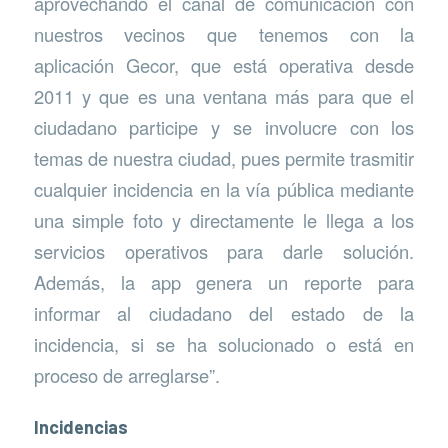
aprovechando el canal de comunicación con
nuestros vecinos que tenemos con la
aplicación Gecor, que está operativa desde
2011 y que es una ventana más para que el
ciudadano participe y se involucre con los
temas de nuestra ciudad, pues permite trasmitir
cualquier incidencia en la vía pública mediante
una simple foto y directamente le llega a los
servicios operativos para darle solución.
Además, la app genera un reporte para
informar al ciudadano del estado de la
incidencia, si se ha solucionado o está en
proceso de arreglarse”.
Incidencias