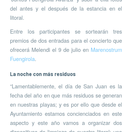
del antes y el después de la estancia en el
litoral.
Entre los participantes se sortearán tres
premios de dos entradas para el concierto que
ofrecerá Melendi el 9 de julio en
Marenostrum
Fuengirola
.
La noche con más residuos
“Lamentablemente, el día de San Juan es la
fecha del año en que más residuos se generan
en nuestras playas; y es por ello que desde el
Ayuntamiento estamos concienciados en este
aspecto y este año vamos a organizar dos
dispositivos de limpieza de nuestro litoral: uno