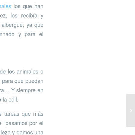
nales
los que han
ez, los recibía y
albergue; ya que
umnado y para el
o de los animales o
es para que puedan
leza… Y siempre en
la edil.
as tareas que más
e “pasamos por el
raleza y damos una