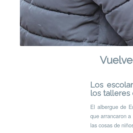
Vuelven
Los escola
los talleres
El albergue de En
que arrancaron a p
las cosas de niño