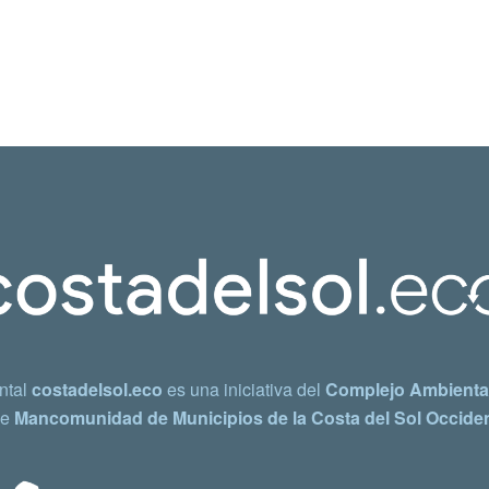
ntal
costadelsol.eco
es una iniciativa del
Complejo Ambiental
e
Mancomunidad de Municipios de la Costa del Sol Occiden