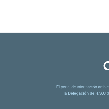
El portal de información ambie
la
Delegación de R.S.U
d