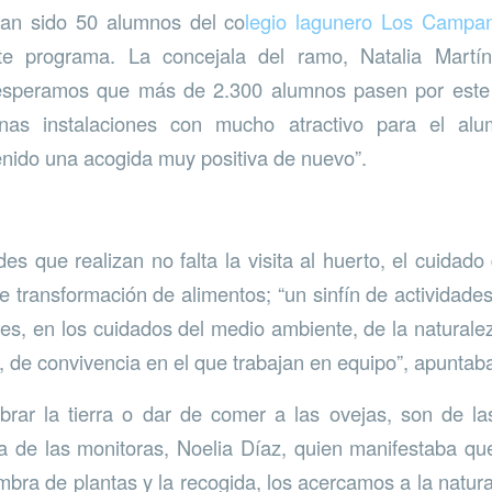
han sido 50 alumnos del co
legio lagunero Los Campa
te programa. La concejala del ramo, Natalia Martín
esperamos que más de 2.300 alumnos pasen por este 
as instalaciones con mucho atractivo para el al
enido una acogida muy positiva de nuevo”.
des que realizan no falta la visita al huerto, el cuidad
de transformación de alimentos; “un sinfín de actividad
es, en los cuidados del medio ambiente, de la natura
 de convivencia en el que trabajan en equipo”, apuntaba 
brar la tierra o dar de comer a las ovejas, son de l
a de las monitoras, Noelia Díaz, quien manifestaba qu
embra de plantas y la recogida, los acercamos a la natu