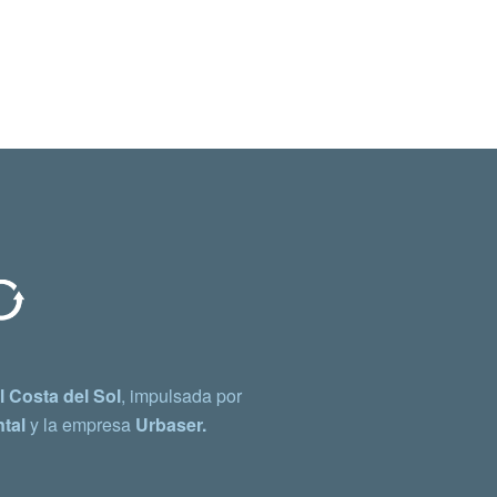
 Costa del Sol
, impulsada por
tal
y la empresa
Urbaser.