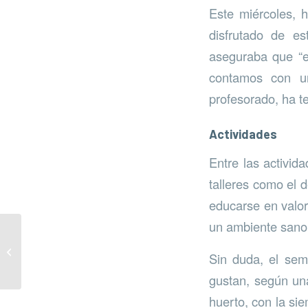
Este miércoles, 
disfrutado de es
aseguraba que “
contamos con un
profesorado, ha t
Actividades
Entre las activida
talleres como el 
educarse en valor
un ambiente sano,
El hotel Marbella Club
mejora la diversidad
Sin duda, el sem
marina
gustan, según un
huerto, con la si