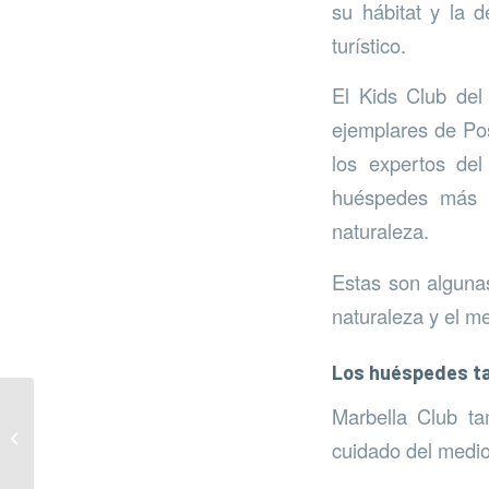
su hábitat y la d
turístico.
El Kids Club del
ejemplares de Pos
los expertos del
huéspedes más p
naturaleza.
Estas son algunas
naturaleza y el m
Los huéspedes ta
Marbella Club ta
Senda Litoral con
cuidado del medio
distintivo azul