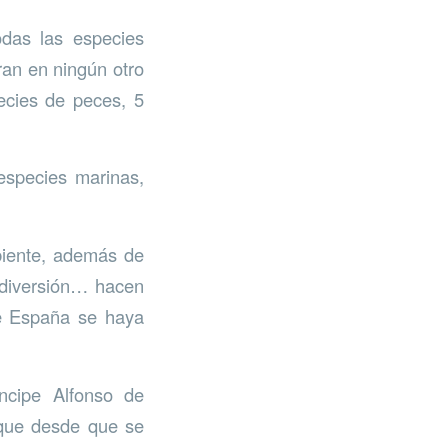
odas las especies
ran en ningún otro
ecies de peces, 5
especies marinas,
biente, además de
, diversión… hacen
ue España se haya
ncipe Alfonso de
rque desde que se