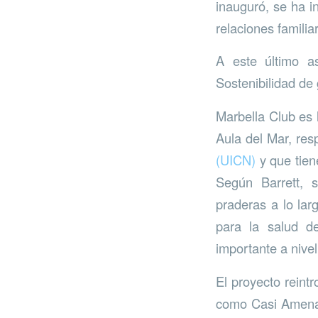
inauguró, se ha in
relaciones familia
A este último a
Sostenibilidad de
Marbella Club es 
Aula del Mar, res
(UICN)
y que tien
Según Barrett, 
praderas a lo lar
para la salud d
importante a nive
El proyecto reint
como Casi Amenaz