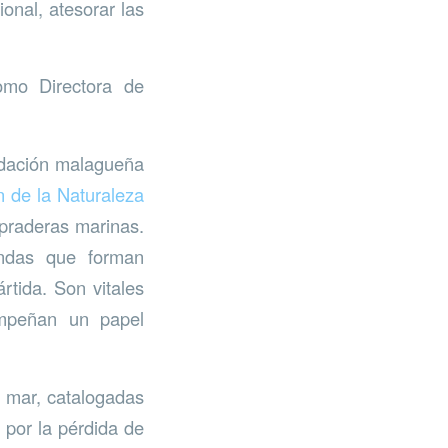
ional, atesorar las
omo Directora de
undación malagueña
n de la Naturaleza
 praderas marinas.
undas que forman
rtida. Son vitales
empeñan un papel
e mar, catalogadas
por la pérdida de