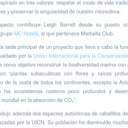
spirado en tres valores: respetar el modo de vida tradic
res y preservar la singularidad de nuestro microclima.
specto contribuye Leigh Barrett desde su puesto c
 grupo
MC Hotels
, al que pertenece Marbella Club.
la sede principal de un proyecto que lleva a cabo la f
paldado por la
Unión Internacional para la Conservació
e como objetivo reconstruir la biodiversidad marina con
son “plantas subacuáticas con flores y raíces prof
go de la costa de todos los continentes, excepto la Antá
e los ecosistemas costeros poco profundos y des
l mundial en la absorción de CO₂”.
rodujo además dos especies autóctonas de caballitos d
adas por la UICN. Su población ha disminuido mucho 