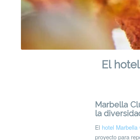
El hote
Marbella Cl
la diversid
El
hotel Marbella
proyecto para repo