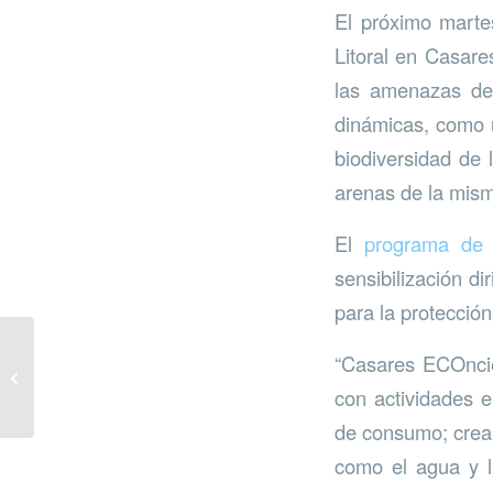
El próximo martes
Litoral en Casare
las amenazas del 
dinámicas, como u
biodiversidad de 
arenas de la mis
El
programa de 
sensibilización di
para la protecció
“Casares ECOncien
Huertos urbanos para
jubilados
con actividades e
de consumo; crear
como el agua y l