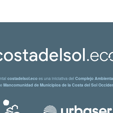
ntal
costadelsol.eco
es una iniciativa del
Complejo Ambiental
e
Mancomunidad de Municipios de la Costa del Sol Occiden