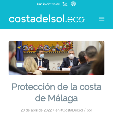
Protección de la costa
de Málaga
/
/
20 de abril de 2022
en
#CostaDelSol
por