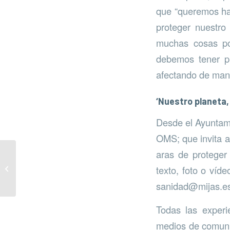
que “queremos ha
proteger nuestro
muchas cosas por
debemos tener p
afectando de mane
‘Nuestro planeta,
Desde el Ayuntamie
OMS; que invita a 
aras de proteger
Entrega de regalos de
texto, foto o víd
“El mar empieza aquí”
sanidad@mijas.es
Todas las experi
medios de comunic