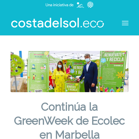
Continúa la
GreenWeek de Ecolec
en Marbella