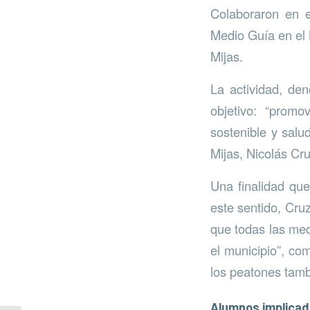
Colaboraron en e
Medio Guía en el 
Mijas.
La actividad, de
objetivo: “prom
sostenible y salu
Mijas, Nicolás Cr
Una finalidad que
este sentido, Cru
que todas las med
el municipio”, com
los peatones tamb
Alumnos implica