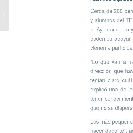
Cerca de 200 pers
Reparto de bolsas
reutilizables en Mijas
y alumnos del TEC
el Ayuntamiento 
podemos apoyar c
vienen a participa
“Lo que van a ha
dirección que hay
tenían claro cuál
explicó una de l
tener conocimient
que no se dispers
Los más pequeños,
hacer deporte”, a