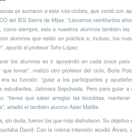
onas se sumaron a esta ruta ciclista, que contó con a
O del IES Sierra de Mijas. “Llevamos veintitantos añ
y, como siempre, esto a nuestros alumnos también les 
on alumnos que están en práctica e, incluso, los nue
r”, apuntó el profesor Toño López.
cer los alumnos es ir apoyando en cada cruce para i
 que tomar”, matizó otro profesor del ciclo, Boris P
 era su función: “guiar a los participantes y ayudarl
as estudiantes, Jahinara Sepúlveda. Pero para guiar a
o: “tienes que saber arreglar las bicicletas, mantener
e”, añadió el también alumno Asier Matilla.
 sin duda, fueron los que más disfrutaron. Su objetivo e
puntaba David. Con la misma intención acudió Álvaro, q