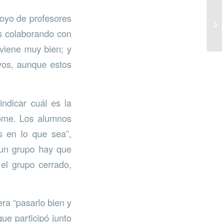
poyo de profesores
os colaborando con
viene muy bien; y
vos, aunque estos
ndicar cuál es la
olome. Los alumnos
es en lo que sea”,
 un grupo hay que
 el grupo cerrado,
ra “pasarlo bien y
ue participó junto