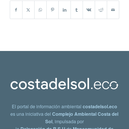
El portal de información ambiental
costadelsol.eco
es una iniciativa del
Complejo Ambiental Costa del
Sol
, impulsada por
la
Delegación de R.S.U
de
Mancomunidad de