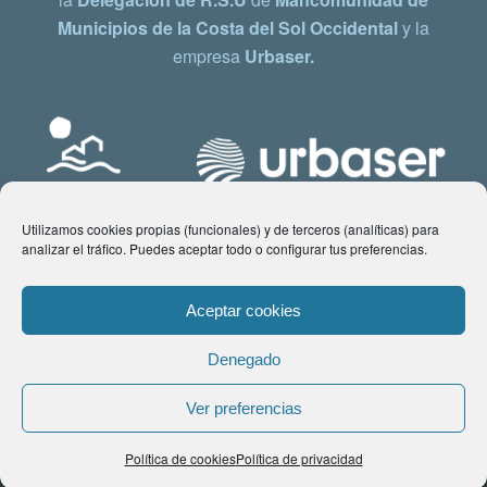
Municipios de la Costa del Sol Occidental
y la
empresa
Urbaser.
Utilizamos cookies propias (funcionales) y de terceros (analíticas) para
analizar el tráfico. Puedes aceptar todo o configurar tus preferencias.
Aceptar cookies
Denegado
© Copyright 2021 www.costadelsol.eco. Todos los derechos reservados |
Ver preferencias
Aviso legal
|
Política de privacidad
|
Política de Cookies
| Contacto:
Política de cookies
Política de privacidad
comunicacion@costadelsol.eco