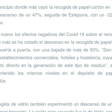
nicipio donde más cayó la recogida de papel-cartón en e
descenso de un 47%; seguida de Estepona, con un -2
s.
 nuevo los efectos negativos del Covid-19 sobre el reci
 más se ha notado el descenso en la recogida de papel
puerta a puerta, con una bajada de más de 50%. “Son
stablecimientos comerciales, hoteles y hostelería, cuya 
to directo en la generación de este tipo de residuo”, a
tenido los mismos niveles en el depósito de pap
lús.
cogida de vidrio también experimentó un descenso de 
rimer trimestre. La caída más acusada fue la de Istán, c