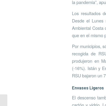
la pandemia”, apu
Los resultados d
Desde el Lunes s
Ambiental Costa 
que en el mismo p
Por municipios, s
recogida de RSU
produjeron en Ma
(-16%). Istán y 
RSU bajaron un 7
Envases Ligeros
El descenso tambi
La Casa Museo acoge
cartón y vidrio. 