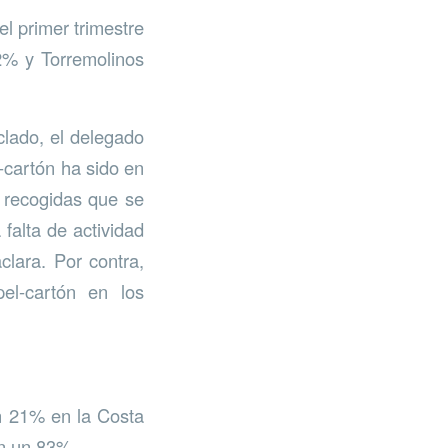
l primer trimestre
2% y Torremolinos
clado, el delegado
-cartón ha sido en
 recogidas que se
falta de actividad
clara. Por contra,
el-cartón en los
un 21% en la Costa
on un 83%.