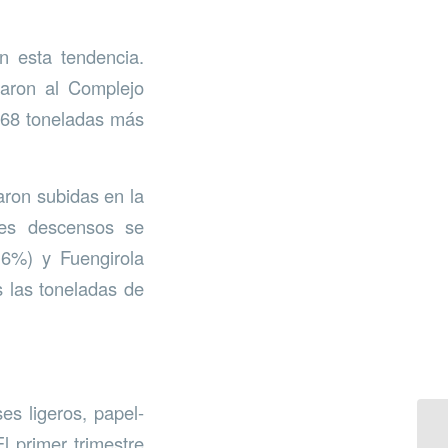
n esta tendencia.
garon al Complejo
968 toneladas más
aron subidas en la
res descensos se
16%) y Fuengirola
 las toneladas de
es ligeros, papel-
l primer trimestre