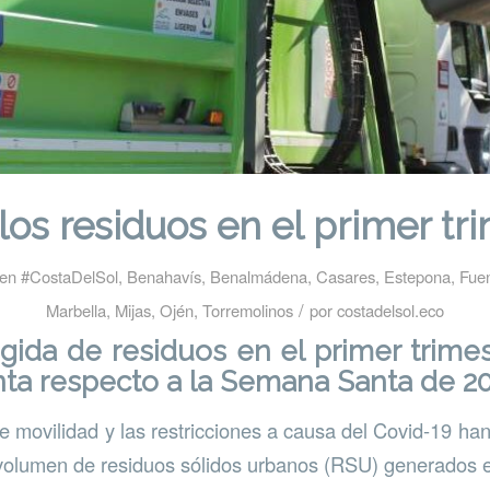
los residuos en el primer tr
en
#CostaDelSol
,
Benahavís
,
Benalmádena
,
Casares
,
Estepona
,
Fuen
/
Marbella
,
Mijas
,
Ojén
,
Torremolinos
por
costadelsol.eco
ogida de residuos en el primer trimes
ta respecto a la Semana Santa de 2
e movilidad y las restricciones a causa del Covid-19 han
volumen de residuos sólidos urbanos (RSU) generados e