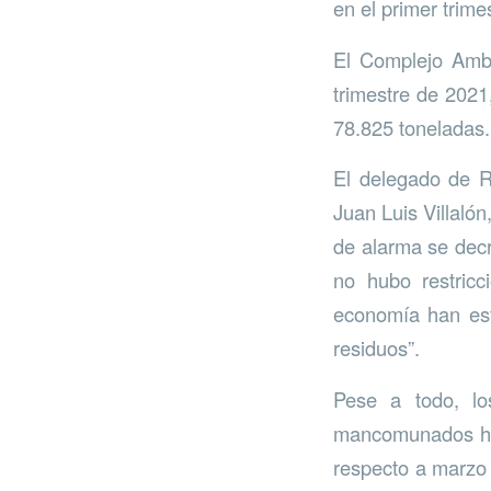
en el primer trime
El Complejo Ambi
trimestre de 202
78.825 toneladas.
El delegado de 
Juan Luis Villaló
de alarma se dec
no hubo restric
economía han est
residuos”.
Pese a todo, lo
mancomunados han
respecto a marzo 