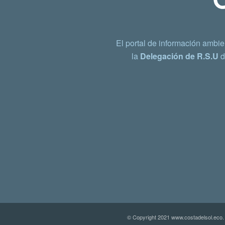
El portal de información ambie
la
Delegación de R.S.U
d
© Copyright 2021 www.costadelsol.eco.