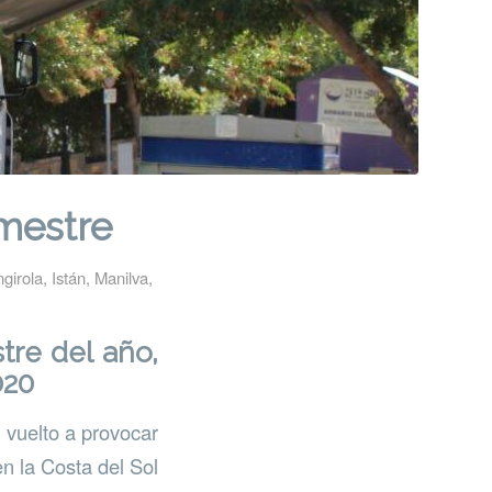
imestre
girola
,
Istán
,
Manilva
,
tre del año,
020
 vuelto a provocar
n la Costa del Sol