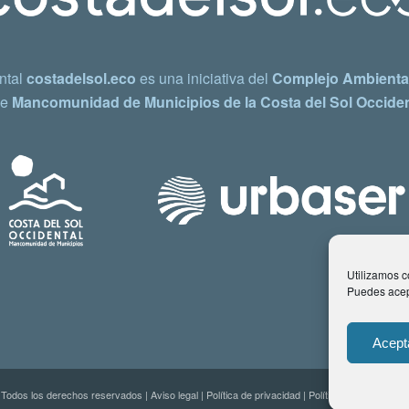
ntal
costadelsol.eco
es una iniciativa del
Complejo Ambiental
e
Mancomunidad de Municipios de la Costa del Sol Occiden
Utilizamos co
Puedes acept
Acept
 Todos los derechos reservados |
Aviso legal
|
Política de privacidad
|
Política de Cookies
| C