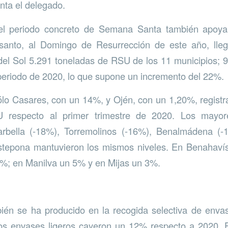
nta el delegado.
el periodo concreto de Semana Santa también apoya
anto, al Domingo de Resurrección de este año, lle
del Sol 5.291 toneladas de RSU de los 11 municipios; 
eriodo de 2020, lo que supone un incremento del 22%.
ólo Casares, con un 14%, y Ojén, con un 1,20%, registr
 respecto al primer trimestre de 2020. Los mayo
rbella (-18%), Torremolinos (-16%), Benalmádena (-
Estepona mantuvieron los mismos niveles. En Benahavís
%; en Manilva un 5% y en Mijas un 3%.
én se ha producido en la recogida selectiva de envas
Los envases ligeros cayeron un 12% respecto a 2020. E