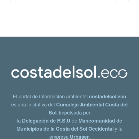
El portal de información ambiental
costadelsol.eco
es una iniciativa del
Complejo Ambiental Costa del
Sol
, impulsada por
la
Delegación de R.S.U
de
Mancomunidad de
Municipios de la Costa del Sol Occidental
y la
empresa
Urbaser.