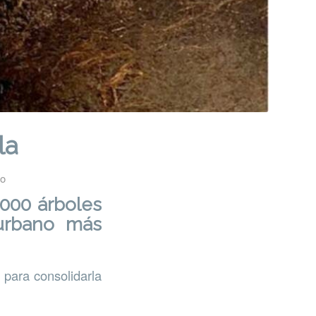
la
co
.000 árboles
urbano más
 para consolidarla