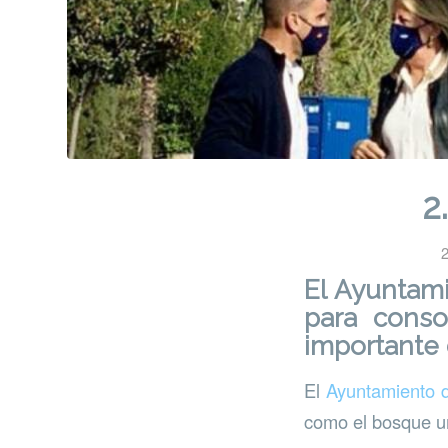
2
2
El Ayuntami
para cons
importante 
El
Ayuntamiento 
como el bosque ur