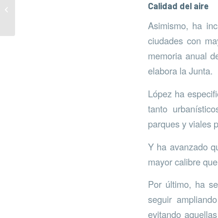
Limpieza del arroyo El
Calidad del aire
Indiano
Asimismo, ha inc
ciudades con may
memoria anual d
elabora la Junta.
López ha especifi
tanto urbanístic
parques y viales p
Y ha avanzado qu
mayor calibre que
Por último, ha s
seguir ampliando
evitando aquellas