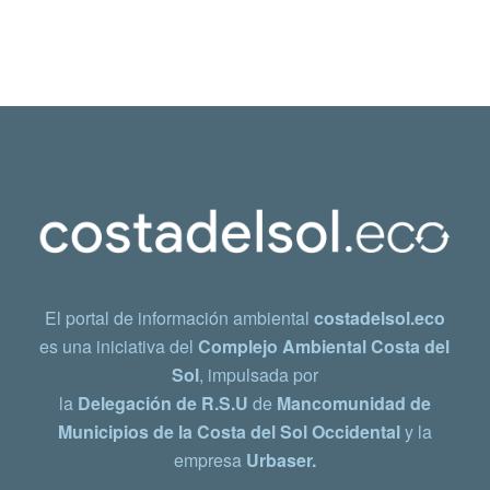
El portal de información ambiental
costadelsol.eco
es una iniciativa del
Complejo Ambiental Costa del
Sol
, impulsada por
la
Delegación de R.S.U
de
Mancomunidad de
Municipios de la Costa del Sol Occidental
y la
empresa
Urbaser.